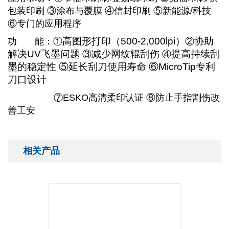
包装印刷
③
涂布与覆膜
④
信封印刷 ⑤新能源/科技
⑥专门的应用程序
高图形打印（500-2,000lpi）
协助
功
能：
①
②
解决UV飞墨问题
减少网纹辊刮伤
提高持续刮
③
④
墨的稳定性
⑤
延长刮刀使用寿命
⑥
MicroTip专利
刀口设计
⑦ESKO高清柔印认证 ⑧防止手指割伤改
善工安
相关产品