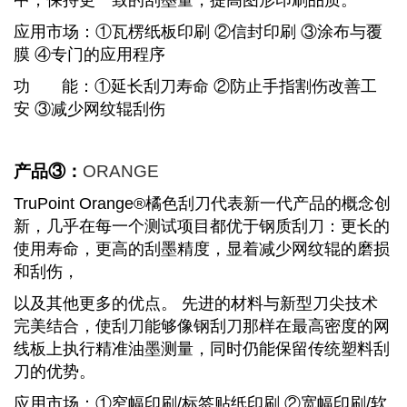
中，保持更一致的刮墨量，提高图形印刷品质。
应用市场：
①
瓦楞纸板印刷 ②信封印刷 ③涂布与覆
膜 ④专门的应用程序
功
能：①延长刮刀寿命
②
防止手指割伤改善工
安
③
减少网纹辊刮伤
产品③：
ORANGE
TruPoint Orange®橘色刮刀代表新一代产品的概念创
新，几乎在每一个测试项目都优于钢质刮刀：更长的
使用寿命，更高的刮墨精度，显着减少网纹辊的磨损
和刮伤，
以及其他更多的优点。 先进的材料与新型刀尖技术
完美结合，使刮刀能够像钢刮刀那样在最高密度的网
线板上执行精准油墨测量，同时仍能保留传统塑料刮
刀的优势。
应用市场：
①
窄幅印刷/标签贴纸印刷
②
宽幅印刷/软