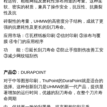
程运转、粗糙网辊及磨耗性涂布用途的考量。这种柔
软、密实的材质，兼具了操作安全，抗压性、抗撕裂
性及抗
碎裂性的考量，UHMW的高密度分子结构，成就了更
强的抗磨耗性及更长的刮刀寿命。
应用市场：①瓦楞纸板印刷 ②信封印刷 ③涂布与覆
膜 ④专门的应用程序
功 能
：
①
延长刮刀寿命 ②防止手指割伤改善工安
③减少网纹辊刮伤
产品②
：DURAPOINT
对于中等图形印刷，TruPoint的DuraPoint就是适合的
选择。这种创新刮刀是UHMW的新一代产品，提供显
著增加的运行时间，优越的刮刀寿命，在整个刀片寿
命周期